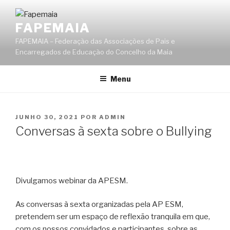
Saltar
para
FAPEMAIA
o
FAPEMAIA – Federação das Associações de Pais e
conteúdo
Encarregados de Educação do Concelho da Maia
Menu
PUBLICADO
JUNHO 30, 2021
POR
ADMIN
EM
Conversas à sexta sobre o Bullying
Divulgamos webinar da APESM.
As conversas à sexta organizadas pela AP ESM,
pretendem ser um espaço de reflexão tranquila em que,
com os nossos convidados e participantes, sobre as