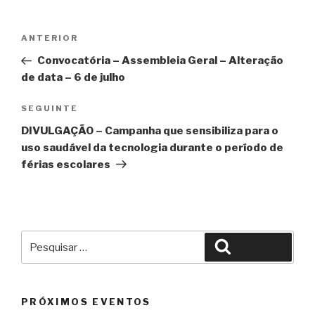
Navegação
Conteúdo
ANTERIOR
de
anterior
Convocatória – Assembleia Geral – Alteração
artigos
de data – 6 de julho
Conteúdo
SEGUINTE
seguinte
DIVULGAÇÃO – Campanha que sensibiliza para o
uso saudável da tecnologia durante o período de
férias escolares
Pesquisar
Pesquisar
por:
PRÓXIMOS EVENTOS