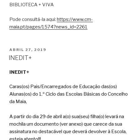
BIBLIOTECA + VIVA
Pode consultá-la aqui:
https://www.cm-
maia.pt/pages/1574?news_id=2261
PUBLICADO
ABRIL 27, 2019
EM
INEDIT+
INEDIT+
Caras(os) Pais/Encarregados de Educação das(os)
Alunas(os) do 1.º Ciclo das Escolas Básicas do Concelho
da Maia,
A partir do dia 29 de abril a(o) sua(seu) filha(o) levará na
mochila um documento (ver anexo) que carece da sua
assinatura no destacável que deverá devolver à Escola,
esteja atento!!!