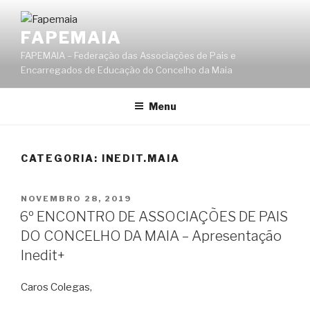
Saltar
para
FAPEMAIA
o
FAPEMAIA – Federação das Associações de Pais e
conteúdo
Encarregados de Educação do Concelho da Maia
Menu
CATEGORIA:
INEDIT.MAIA
PUBLICADO
NOVEMBRO 28, 2019
EM
6º ENCONTRO DE ASSOCIAÇÕES DE PAIS
DO CONCELHO DA MAIA – Apresentação
Inedit+
Caros Colegas,