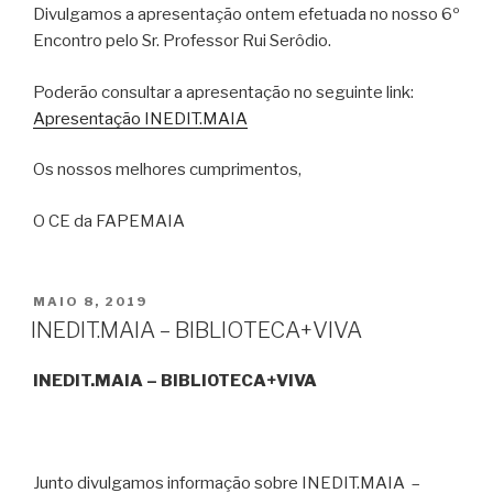
Divulgamos a apresentação ontem efetuada no nosso 6º
Encontro pelo Sr. Professor Rui Serôdio.
Poderão consultar a apresentação no seguinte link:
Apresentação INEDIT.MAIA
Os nossos melhores cumprimentos,
O CE da FAPEMAIA
PUBLICADO
MAIO 8, 2019
EM
INEDIT.MAIA – BIBLIOTECA+VIVA
INEDIT.MAIA – BIBLIOTECA+VIVA
Junto divulgamos informação sobre INEDIT.MAIA –