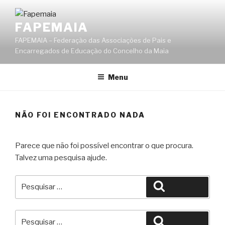
Saltar
para
FAPEMAIA
o
FAPEMAIA – Federação das Associações de Pais e
conteúdo
Encarregados de Educação do Concelho da Maia
Menu
NÃO FOI ENCONTRADO NADA
Parece que não foi possível encontrar o que procura.
Talvez uma pesquisa ajude.
Pesquisar
Pesquisar
por:
Pesquisar
Pesquisar