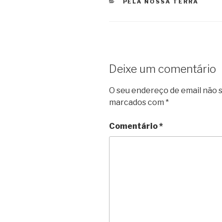
CATEGORIAS
PELA NOSSA TERRA
Deixe um comentário
O seu endereço de email não s
marcados com
*
Comentário
*