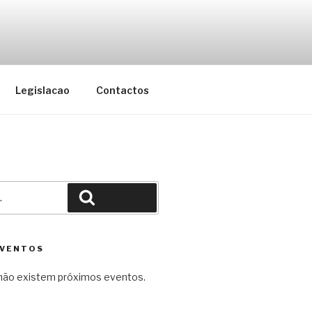
cação do Concelho da Maia
Legislacao
Contactos
Pesquisar
EVENTOS
ão existem próximos eventos.