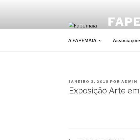
Saltar
para
FAP
o
conteúdo
FAPEMAIA – F
A FAPEMAIA
Associações
PUBLICADO
JANEIRO 3, 2019
POR
ADMIN
EM
Exposição Arte em