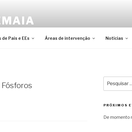
EMAIA
ederação das Associações de Pais e Encarregados de Edu
 de Pais e EEs
Áreas de intervenção
Notícias
Pesquisar
 Fósforos
por:
PRÓXIMOS 
De momento n