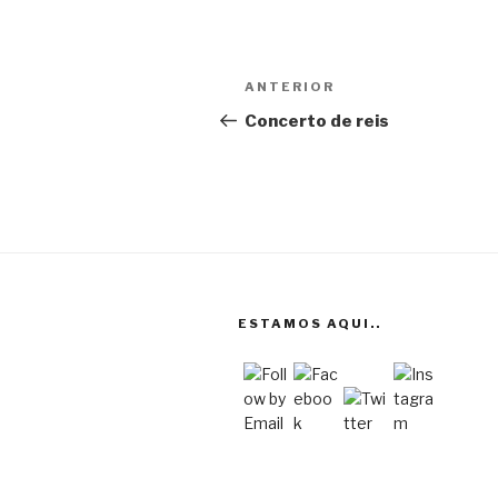
Navegação
Conteúdo
ANTERIOR
de
anterior
Concerto de reis
artigos
ESTAMOS AQUI..