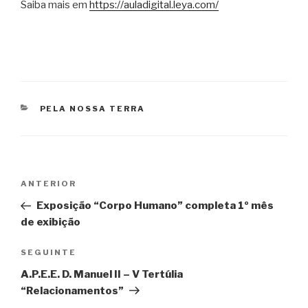
Saiba mais em
https://auladigital.leya.com/
CATEGORIAS
PELA NOSSA TERRA
Navegação
Conteúdo
ANTERIOR
de
anterior
Exposição “Corpo Humano” completa 1º mês
artigos
de exibição
Conteúdo
SEGUINTE
seguinte
A.P.E.E. D. Manuel II – V Tertúlia
“Relacionamentos”