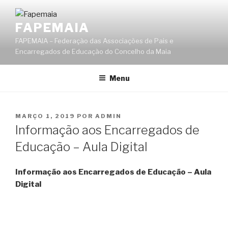
Saltar
para
FAPEMAIA
o
FAPEMAIA – Federação das Associações de Pais e
conteúdo
Encarregados de Educação do Concelho da Maia
Menu
PUBLICADO
MARÇO 1, 2019
POR
ADMIN
EM
Informação aos Encarregados de
Educação – Aula Digital
Informação aos Encarregados de Educação – Aula
Digital