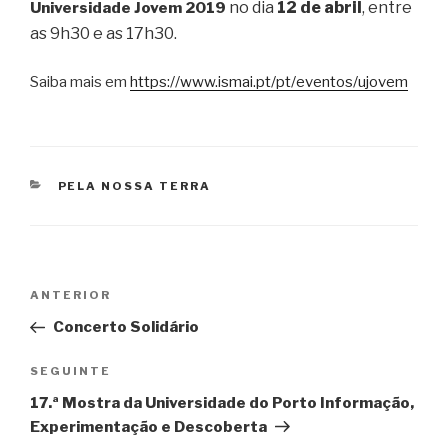
no dia
12 de abril
, entre
Universidade Jovem 2019
as 9h30 e as 17h30.
Saiba mais em
https://www.ismai.pt/pt/eventos/ujovem
CATEGORIAS
PELA NOSSA TERRA
Navegação
Conteúdo
ANTERIOR
de
anterior
Concerto Solidário
artigos
Conteúdo
SEGUINTE
seguinte
17.ª Mostra da Universidade do Porto Informação,
Experimentação e Descoberta