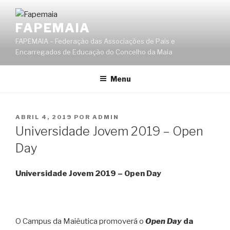
Saltar
para
FAPEMAIA
o
FAPEMAIA – Federação das Associações de Pais e
conteúdo
Encarregados de Educação do Concelho da Maia
Menu
PUBLICADO
ABRIL 4, 2019
POR
ADMIN
EM
Universidade Jovem 2019 – Open
Day
Universidade Jovem 2019 – Open Day
O Campus da Maiêutica promoverá o
Open Day
da