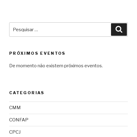
Pesquisar
Pesqu
por:
PRÓXIMOS EVENTOS
De momento não existem próximos eventos.
CATEGORIAS
CMM
CONFAP
CPCJ