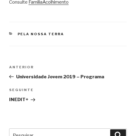
Consulte
FamiliaAcolhimento
CATEGORIAS
PELA NOSSA TERRA
Navegação
Conteúdo
ANTERIOR
de
anterior
Universidade Jovem 2019 – Programa
artigos
Conteúdo
SEGUINTE
seguinte
INEDIT+
Pesquisar
Pesqu