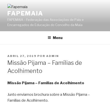
Saltar
para
FAPEMAIA
o
FAPEMAIA – Federação das Associações de Pais e
conteúdo
Encarregados de Educação do Concelho da Maia
Menu
PUBLICADO
ABRIL 27, 2019
POR
ADMIN
EM
Missão Pijama – Famílias de
Acolhimento
Missão Pijama – Famílias de Acolhimento
Junto enviamos brochura sobre a Missão Pijama –
Famílias de Acolhimento.