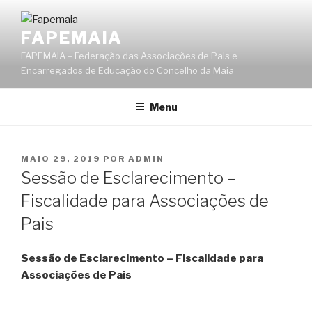
Saltar
para
FAPEMAIA
o
FAPEMAIA – Federação das Associações de Pais e
conteúdo
Encarregados de Educação do Concelho da Maia
Menu
PUBLICADO
MAIO 29, 2019
POR
ADMIN
EM
Sessão de Esclarecimento –
Fiscalidade para Associações de
Pais
Sessão de Esclarecimento – Fiscalidade para
Associações de Pais