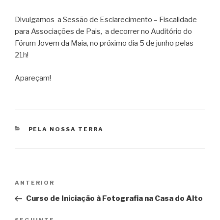
Divulgamos a Sessão de Esclarecimento – Fiscalidade
para Associações de Pais, a decorrer no Auditório do
Fórum Jovem da Maia, no próximo dia 5 de junho pelas
21h!
Apareçam!
CATEGORIAS
PELA NOSSA TERRA
Navegação
Conteúdo
ANTERIOR
de
anterior
Curso de Iniciação à Fotografia na Casa do Alto
artigos
SEGUINTE