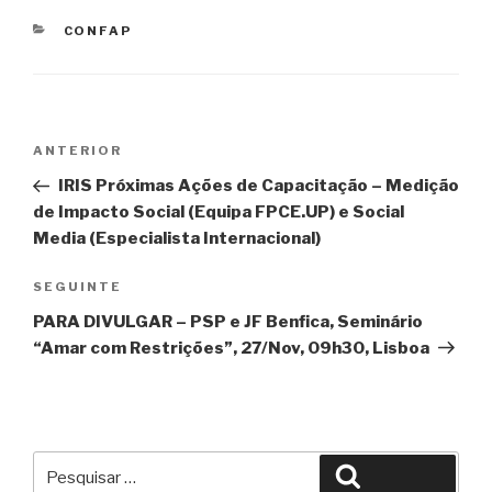
CATEGORIAS
CONFAP
Navegação
Conteúdo
ANTERIOR
de
anterior
IRIS Próximas Ações de Capacitação – Medição
artigos
de Impacto Social (Equipa FPCE.UP) e Social
Media (Especialista Internacional)
Conteúdo
SEGUINTE
seguinte
PARA DIVULGAR – PSP e JF Benfica, Seminário
“Amar com Restrições”, 27/Nov, 09h30, Lisboa
Pesquisar
Pesquisar
por: