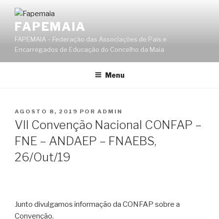
Saltar
para
FAPEMAIA
o
FAPEMAIA – Federação das Associações de Pais e
conteúdo
Encarregados de Educação do Concelho da Maia
Menu
PUBLICADO
AGOSTO 8, 2019
POR
ADMIN
EM
VII Convenção Nacional CONFAP –
FNE – ANDAEP – FNAEBS,
26/Out/19
Junto divulgamos informação da CONFAP sobre a
Convenção.