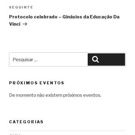
Conteúdo
SEGUINTE
seguinte
Protocolo celebrado – Ginásios da Educação Da
Vinci
Pesquisar
Pesquisar
por:
PRÓXIMOS EVENTOS
De momento não existem próximos eventos.
CATEGORIAS