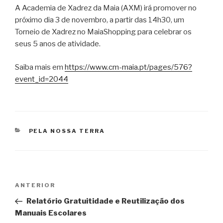
A Academia de Xadrez da Maia (AXM) irá promover no
próximo dia 3 de novembro, a partir das 14h30, um
Torneio de Xadrez no MaiaShopping para celebrar os
seus 5 anos de atividade.
Saiba mais em
https://www.cm-maia.pt/pages/576?
event_id=2044
CATEGORIAS
PELA NOSSA TERRA
Navegação
Conteúdo
ANTERIOR
de
anterior
Relatório Gratuitidade e Reutilização dos
artigos
Manuais Escolares