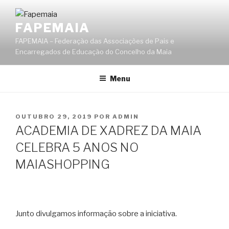
Saltar
para
FAPEMAIA
o
FAPEMAIA – Federação das Associações de Pais e
conteúdo
Encarregados de Educação do Concelho da Maia
Menu
PUBLICADO
OUTUBRO 29, 2019
POR
ADMIN
EM
ACADEMIA DE XADREZ DA MAIA
CELEBRA 5 ANOS NO
MAIASHOPPING
Junto divulgamos informação sobre a iniciativa.