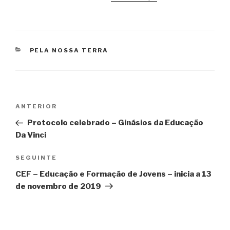
CATEGORIAS
PELA NOSSA TERRA
Navegação
Conteúdo
ANTERIOR
de
anterior
Protocolo celebrado – Ginásios da Educação
artigos
Da Vinci
Conteúdo
SEGUINTE
seguinte
CEF – Educação e Formação de Jovens – inicia a 13
de novembro de 2019