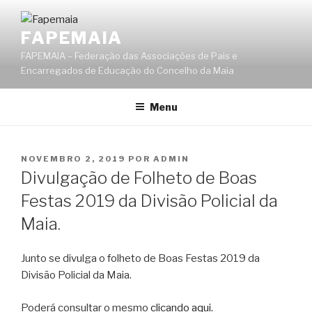
Saltar
para
FAPEMAIA
o
FAPEMAIA – Federação das Associações de Pais e
conteúdo
Encarregados de Educação do Concelho da Maia
Menu
PUBLICADO
NOVEMBRO 2, 2019
POR
ADMIN
EM
Divulgação de Folheto de Boas
Festas 2019 da Divisão Policial da
Maia.
Junto se divulga o folheto de Boas Festas 2019 da
Divisão Policial da Maia.
Poderá consultar o mesmo
clicando aqui.