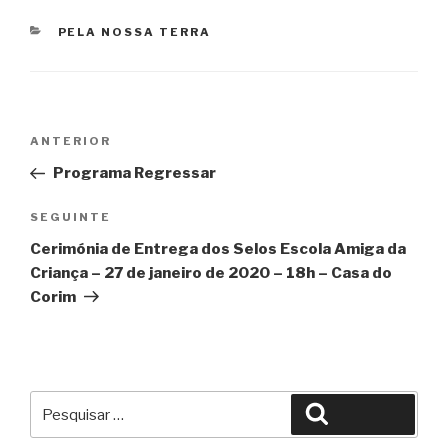
CATEGORIAS
PELA NOSSA TERRA
Navegação
Conteúdo
ANTERIOR
de
anterior
Programa Regressar
artigos
Conteúdo
SEGUINTE
seguinte
Cerimónia de Entrega dos Selos Escola Amiga da
Criança – 27 de janeiro de 2020 – 18h – Casa do
Corim
Pesquisar
Pesquisar
por: