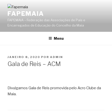
Saltar
para
FAPEMAIA
o
FAPEMAIA – Federação das Associações de Pais e
conteúdo
Encarregados de Educação do Concelho da Maia
Menu
PUBLICADO
JANEIRO 8, 2020
POR
ADMIN
EM
Gala de Reis – ACM
Divulgamos Gala de Reis promovida pelo Acro Clube da
Maia.