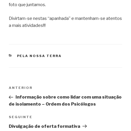
foto que juntamos.
Divirtam-se nestas “apanhada” e mantenham-se atentos
a mais atividades!!!
CATEGORIAS
PELA NOSSA TERRA
Navegação
Conteúdo
ANTERIOR
de
anterior
Informação sobre como lidar com uma situação
artigos
de isolamento – Ordem dos Psicólogos
Conteúdo
SEGUINTE
seguinte
Divulgação de oferta formativa