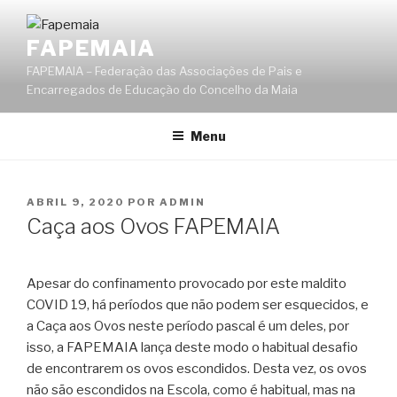
Saltar
para
FAPEMAIA
o
FAPEMAIA – Federação das Associações de Pais e
conteúdo
Encarregados de Educação do Concelho da Maia
Menu
PUBLICADO
ABRIL 9, 2020
POR
ADMIN
EM
Caça aos Ovos FAPEMAIA
Apesar do confinamento provocado por este maldito
COVID 19, há períodos que não podem ser esquecidos, e
a Caça aos Ovos neste período pascal é um deles, por
isso, a FAPEMAIA lança deste modo o habitual desafio
de encontrarem os ovos escondidos. Desta vez, os ovos
não são escondidos na Escola, como é habitual, mas na