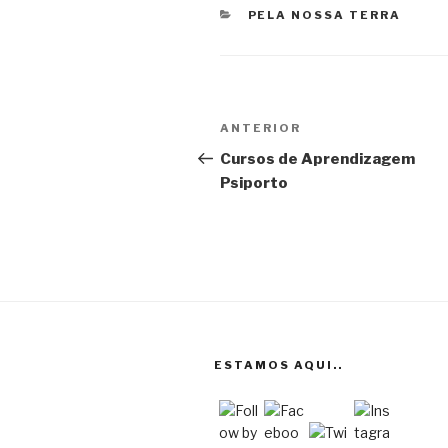
CATEGORIAS
PELA NOSSA TERRA
Navegação
Conteúdo
ANTERIOR
de
anterior
Cursos de Aprendizagem
Psiporto
artigos
ESTAMOS AQUI..