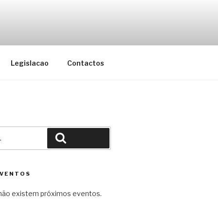
cação do Concelho da Maia
Legislacao
Contactos
Pesquisar
EVENTOS
ão existem próximos eventos.