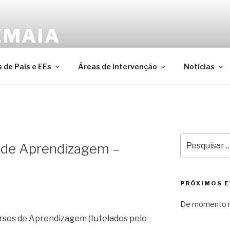
EMAIA
ederação das Associações de Pais e Encarregados de Edu
 de Pais e EEs
Áreas de intervenção
Notícias
Pesquisar
 de Aprendizagem –
por:
PRÓXIMOS 
De momento n
ursos de Aprendizagem (tutelados pelo