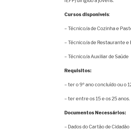
IEFP) dirigido a jovens.
Cursos disponíveis
:
– Técnico/a de Cozinha e Past
– Técnico/a de Restaurante e 
– Técnico/a Auxiliar de Saúde
Requisitos:
– ter o 9º ano concluído ou o 
– ter entre os 15 e os 25 anos.
Documentos Necessários:
– Dados do Cartão de Cidadão