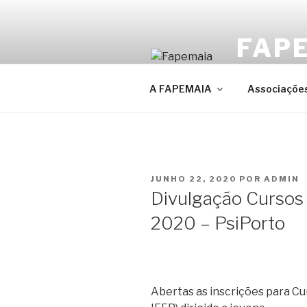
Saltar
para
FAP
o
conteúdo
FAPEMAIA – F
A FAPEMAIA
Associações
PUBLICADO
JUNHO 22, 2020
POR
ADMIN
EM
Divulgação Cursos
2020 – PsiPorto
Abertas as inscrições para C