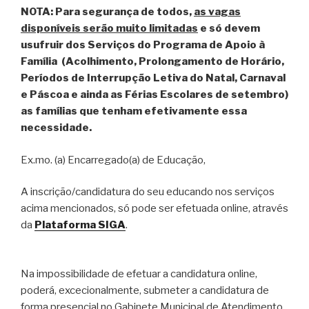
NOTA: Para segurança de todos,
as vagas
disponíveis serão muito limitadas
e só devem
usufruir dos Serviços do Programa de Apoio à
Família (Acolhimento, Prolongamento de Horário,
Períodos de Interrupção Letiva do Natal, Carnaval
e Páscoa e ainda as Férias Escolares de setembro)
as famílias que tenham efetivamente essa
necessidade.
Ex.mo. (a) Encarregado(a) de Educação,
A inscrição/candidatura do seu educando nos serviços
acima mencionados, só pode ser efetuada online, através
da
Plataforma SIGA
.
Na impossibilidade de efetuar a candidatura online,
poderá, excecionalmente, submeter a candidatura de
forma presencial no Gabinete Municipal de Atendimento.