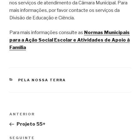
nos serviços de atendimento da Câmara Municipal. Para
mais informações, por favor contacte os serviços da
Divisão de Educação e Ciência.
Para mais informações consulte as
Normas Municipais
para a Ação Social Escolar e Atividades de Apoio à
Família
CATEGORIAS
PELA NOSSA TERRA
Navegação
Conteúdo
ANTERIOR
de
anterior
Projeto 55+
artigos
Conteúdo
SEGUINTE