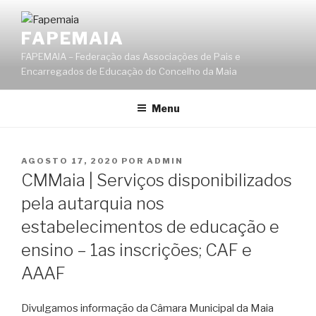
Saltar
para
FAPEMAIA
o
FAPEMAIA – Federação das Associações de Pais e
conteúdo
Encarregados de Educação do Concelho da Maia
Menu
PUBLICADO
AGOSTO 17, 2020
POR
ADMIN
EM
CMMaia | Serviços disponibilizados
pela autarquia nos
estabelecimentos de educação e
ensino – 1as inscrições; CAF e
AAAF
Divulgamos informação da Câmara Municipal da Maia