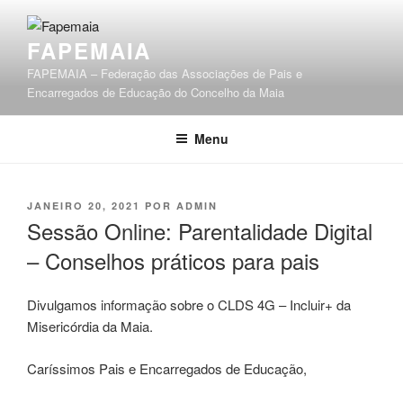
Saltar
para
FAPEMAIA
o
conteúdo
FAPEMAIA – Federação das Associações de Pais e
Encarregados de Educação do Concelho da Maia
Menu
PUBLICADO
JANEIRO 20, 2021
POR
ADMIN
EM
Sessão Online: Parentalidade Digital
– Conselhos práticos para pais
Divulgamos informação sobre o CLDS 4G – Incluir+ da
Misericórdia da Maia.
Caríssimos Pais e Encarregados de Educação,