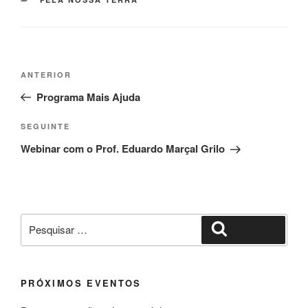
Navegação
Conteúdo
ANTERIOR
de
anterior
Programa Mais Ajuda
artigos
Conteúdo
SEGUINTE
seguinte
Webinar com o Prof. Eduardo Marçal Grilo
Pesquisar
Pesquisar
por:
PRÓXIMOS EVENTOS