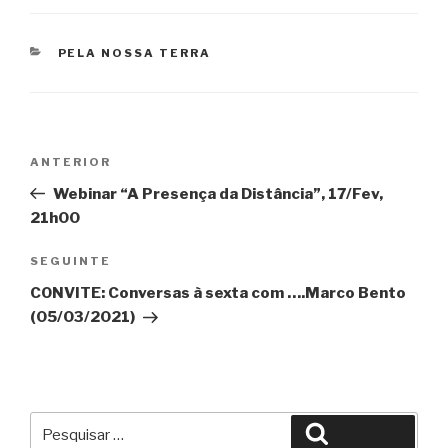
CATEGORIAS
PELA NOSSA TERRA
Navegação
Conteúdo
ANTERIOR
de
anterior
Webinar “A Presença da Distância”, 17/Fev,
artigos
21h00
Conteúdo
SEGUINTE
seguinte
CONVITE: Conversas à sexta com ….Marco Bento
(05/03/2021)
Pesquisar
Pesquisar
por: