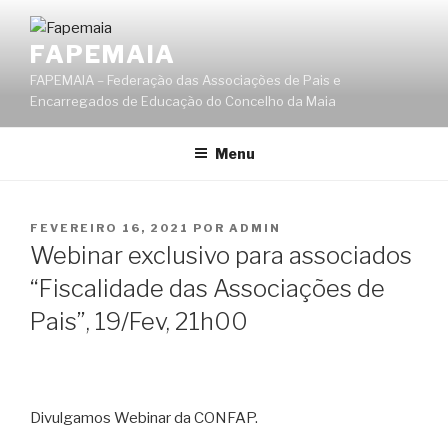
Saltar
para
FAPEMAIA
o
FAPEMAIA – Federação das Associações de Pais e
conteúdo
Encarregados de Educação do Concelho da Maia
Menu
PUBLICADO
FEVEREIRO 16, 2021
POR
ADMIN
EM
Webinar exclusivo para associados
“Fiscalidade das Associações de
Pais”, 19/Fev, 21h00
Divulgamos Webinar da CONFAP.