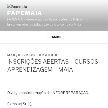
Saltar
para
FAPEMAIA
o
FAPEMAIA – Federação das Associações de Pais e
conteúdo
Encarregados de Educação do Concelho da Maia
Menu
PUBLICADO
MARÇO 3, 2021
POR
ADMIN
EM
INSCRIÇÕES ABERTAS – CURSOS
APRENDIZAGEM – MAIA
Divulgamos informação da INFORPREPARAÇÃO.
Exmo. (a) Sr. (a),