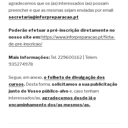
agradecemos que os (as) interessados (as) possam
preencher e que as mesmas sejam enviadas por email:
secretaria@inforpreparacao.pt
Poderão efetuar a pré-inscrição diretamente no
nosso site em:
https://www.inforpreparacao.pt/ficha-
de-pre-inscricao/
Mais Informações:
Tel. 229600162 | Telem.
935274978
Segue, em anexo,
o folheto de divulgação dos
cursos
.
Desta forma,
solicitamos a sua publicitação
junto do Vosso público-alvo
e, caso tenham
interessados/as,
agradecemos desde já o
encaminhamento dos/as mesmos/as.