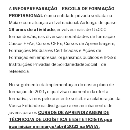
A
INFORPREPARAÇÃO – ESCOLA DE FORMAÇÃO
PROFISSIONAL
é uma entidade privada sediada na
Maia e com atuação a nível nacional. Ao longo de quase
18 anos de atividade
, envolveu mais de 15.000
formandos/as, nas diversas modalidades de formação –
Cursos EFA’s, Cursos CEF’s, Cursos de Aprendizagem,
Formações Modulares Certificadas e Ações de
Formação em empresas, organismos públicos e IPSS’s –
Instituições Privadas de Solidariedade Social – de
referência.
No seguimento da implementação do nosso plano de
formação de 2021
,
o qual visa o aumento da oferta
formativa, vimos pelo presente solicitar a colaboração da
Vossa Entidade na divulgação e encaminhamento de
jovens para os
CURSOS DE APRENDIZAGEM DE
TÉCNICO/A DE LOGÍSTICA E ESTETICISTA que
irão iniciar em março/abril 2021 na MAIA.