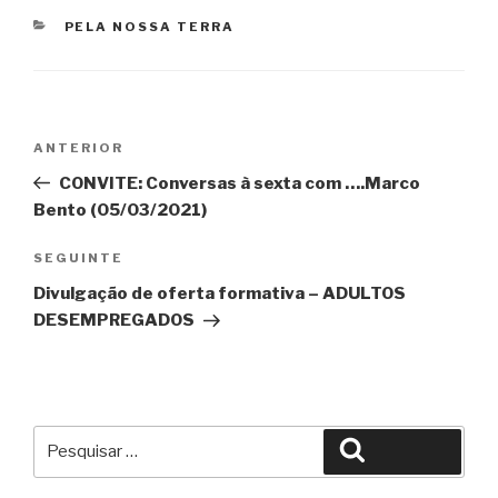
CATEGORIAS
PELA NOSSA TERRA
Navegação
Conteúdo
ANTERIOR
de
anterior
CONVITE: Conversas à sexta com ….Marco
artigos
Bento (05/03/2021)
Conteúdo
SEGUINTE
seguinte
Divulgação de oferta formativa – ADULTOS
DESEMPREGADOS
Pesquisar
Pesquisar
por: