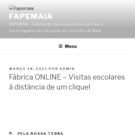
Saltar
para
FAPEMAIA
o
FAPEMAIA – Federação das Associações de Pais e
conteúdo
Encarregados de Educação do Concelho da Maia
Menu
PUBLICADO
MARÇO 18, 2021
POR
ADMIN
EM
Fábrica ONLINE – Visitas escolares
à distância de um clique!
CATEGORIAS
PELA NOSSA TERRA