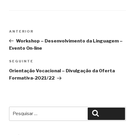
Navegação
Conteúdo
ANTERIOR
de
anterior
Workshop – Desenvolvimento da Linguagem –
artigos
Evento On-line
Conteúdo
SEGUINTE
seguinte
Orientação Vocacional – Divulgação da Oferta
Formativa-2021/22
Pesquisar
Pesquisar
por: