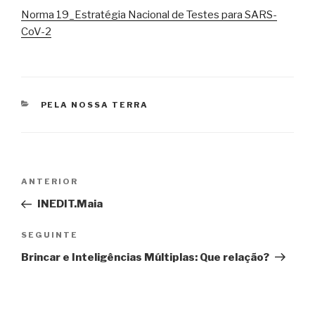
Norma 19_Estratégia Nacional de Testes para SARS-
CoV-2
CATEGORIAS
PELA NOSSA TERRA
Navegação
Conteúdo
ANTERIOR
de
anterior
INEDIT.Maia
artigos
Conteúdo
SEGUINTE
seguinte
Brincar e Inteligências Múltiplas: Que relação?