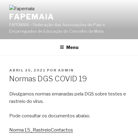
Saltar
para
FAPEMAIA
o
FAPEMAIA – Federação das Associações de Pais e
conteúdo
Encarregados de Educação do Concelho da Maia
Menu
PUBLICADO
ABRIL 25, 2021
POR
ADMIN
EM
Normas DGS COVID 19
Divulgamos normas emanadas pela DGS sobre testes e
rastreio do vírus.
Pode consultar os documentos abaixo.
Norma 15_RastreioContactos