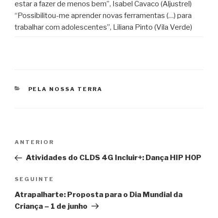
estar a fazer de menos bem”, Isabel Cavaco (Aljustrel)
“Possibilitou-me aprender novas ferramentas (…) para
trabalhar com adolescentes”, Liliana Pinto (Vila Verde)
CATEGORIAS
PELA NOSSA TERRA
Navegação
Conteúdo
ANTERIOR
de
anterior
Atividades do CLDS 4G Incluir+: Dança HIP HOP
artigos
Conteúdo
SEGUINTE
seguinte
Atrapalharte: Proposta para o Dia Mundial da
Criança – 1 de junho