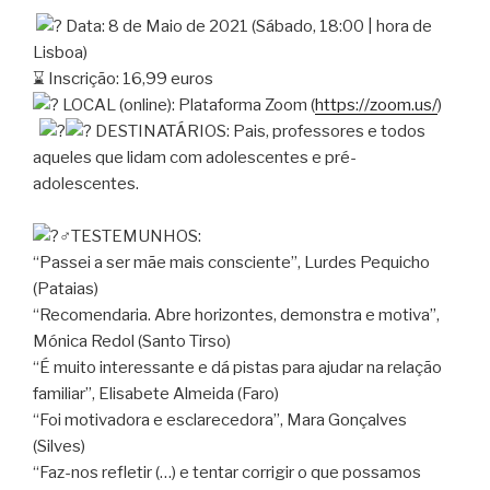
Data: 8 de Maio de 2021 (Sábado, 18:00 | hora de
Lisboa)
⌛️ Inscrição: 16,99 euros
LOCAL (online): Plataforma Zoom (
https://zoom.us/
)
DESTINATÁRIOS: Pais, professores e todos
aqueles que lidam com adolescentes e pré-
adolescentes.
‍♂️TESTEMUNHOS:
“Passei a ser mãe mais consciente”, Lurdes Pequicho
(Pataias)
“Recomendaria. Abre horizontes, demonstra e motiva”,
Mónica Redol (Santo Tirso)
“É muito interessante e dá pistas para ajudar na relação
familiar”, Elisabete Almeida (Faro)
“Foi motivadora e esclarecedora”, Mara Gonçalves
(Silves)
“Faz-nos refletir (…) e tentar corrigir o que possamos