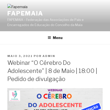
Saltar
para
FAPEMAIA
o
FAPEMAIA – Federação das Associações de Pais e
conteúdo
Encarregados de Educação do Concelho da Maia
Menu
PUBLICADO
MAIO 3, 2021
POR
ADMIN
EM
Webinar “O Cérebro Do
Adolescente” | 8 de Maio | 18:00 |
Pedido de divulgação