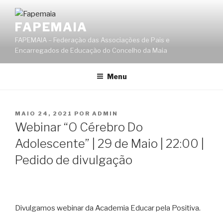
Saltar
para
FAPEMAIA
o
FAPEMAIA – Federação das Associações de Pais e
conteúdo
Encarregados de Educação do Concelho da Maia
Menu
PUBLICADO
MAIO 24, 2021
POR
ADMIN
EM
Webinar “O Cérebro Do
Adolescente” | 29 de Maio | 22:00 |
Pedido de divulgação
Divulgamos webinar da Academia Educar pela Positiva.