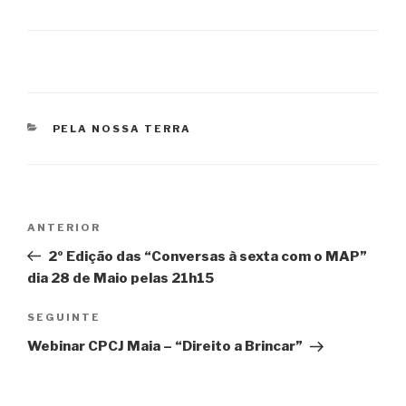
CATEGORIAS
PELA NOSSA TERRA
Navegação
Conteúdo
ANTERIOR
de
anterior
2º Edição das “Conversas à sexta com o MAP”
artigos
dia 28 de Maio pelas 21h15
Conteúdo
SEGUINTE
seguinte
Webinar CPCJ Maia – “Direito a Brincar”