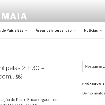
EMAIA
ederação das Associações de Pais e Encarregados de Edu
 de Pais e EEs
Áreas de intervenção
Notícias
Pesquisar
il pelas 21h30 –
por:
a com…￼
PRÓXIMOS 
De momento n
ciação de Pais e Encarregados de