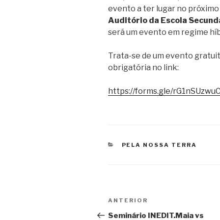
evento a ter lugar no próxim
Auditório da Escola Secund
será um evento em regime híb
Trata-se de um evento gratuit
obrigatória no link:
https://forms.gle/rG1nSUzw
CATEGORIAS
PELA NOSSA TERRA
Navegação
Conteúdo
ANTERIOR
de
anterior
Seminário INEDIT.Maia vs