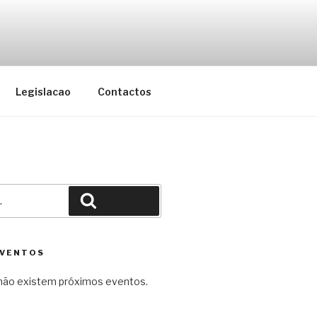
cação do Concelho da Maia
Legislacao
Contactos
Pesquisar
EVENTOS
ão existem próximos eventos.