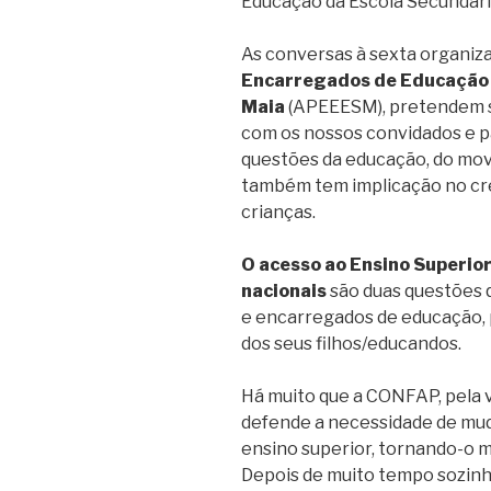
Educação da Escola Secundári
As conversas à sexta organiz
Encarregados de Educação 
Maia
(APEEESM), pretendem se
com os nossos convidados e p
questões da educação, do mov
também tem implicação no cr
crianças.
O acesso ao Ensino Superio
nacionais
são duas questões 
e encarregados de educação, 
dos seus filhos/educandos.
Há muito que a CONFAP, pela 
defende a necessidade de mu
ensino superior, tornando-o m
Depois de muito tempo sozinh