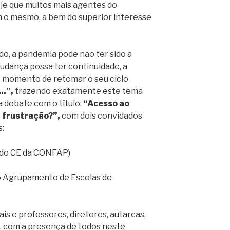
 que muitos mais agentes do
 o mesmo, a bem do superior interesse
o, a pandemia pode não ter sido a
udança possa ter continuidade, a
momento de retomar o seu ciclo
..”,
trazendo exatamente este tema
a debate com o título:
“Acesso ao
 frustração?”,
com dois convidados
s:
 do CE da CONFAP)
do Agrupamento de Escolas de
is e professores, diretores, autarcas,
s, com a presença de todos neste