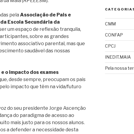
a da Maia (APEEESM).
CATEGORIA
adas pela
Associação de Pais e
da Escola Secundária da
CMM
r um espaço de reflexão tranquila,
CONFAP
articipantes, sobre as grandes
imento associativo parental, mas que
CPCJ
escimento saudável das nossas
INEDIT.MAIA
Pela nossa ter
r e o impacto dos exames
que, desde sempre, preocupam os pais
pelo impacto que têm na vida/futuro
voz do seu presidente Jorge Ascenção
dança do paradigma de acesso ao
uito mais justo para os nossos alunos.
os a defender a necessidade desta