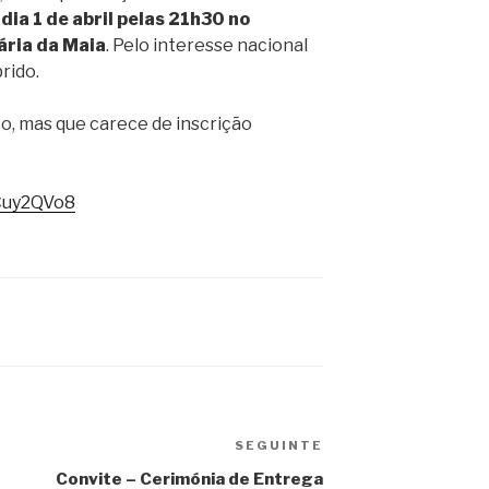
o
dia 1 de abril pelas 21h30 no
ária da Maia
. Pelo interesse nacional
rido.
o, mas que carece de inscrição
uCuy2QVo8
SEGUINTE
Conteúdo
seguinte
Convite – Cerimónia de Entrega