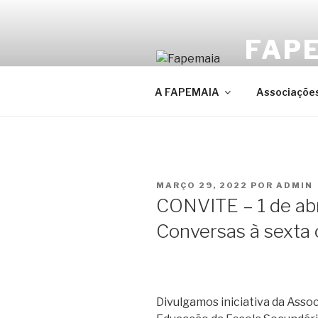
Saltar
para
FAP
o
conteúdo
FAPEMAIA – F
A FAPEMAIA
Associações
PUBLICADO
MARÇO 29, 2022
POR
ADMIN
EM
CONVITE – 1 de abr
Conversas à sext
Divulgamos iniciativa da Asso