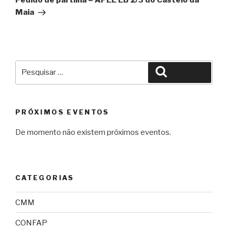
Pedido de partilha – APEE EB 2/3 do Castêlo da
Maia
Pesquisar
Pesquisar
por:
PRÓXIMOS EVENTOS
De momento não existem próximos eventos.
CATEGORIAS
CMM
CONFAP