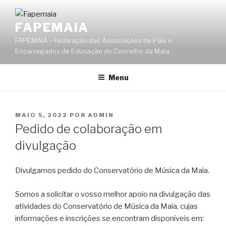
Saltar
para
FAPEMAIA
o
FAPEMAIA – Federação das Associações de Pais e
conteúdo
Encarregados de Educação do Concelho da Maia
Menu
PUBLICADO
MAIO 5, 2022
POR
ADMIN
EM
Pedido de colaboração em
divulgação
Divulgamos pedido do Conservatório de Música da Maia.
Somos a solicitar o vosso melhor apoio na divulgação das
atividades do Conservatório de Música da Maia, cujas
informações e inscrições se encontram disponíveis em: