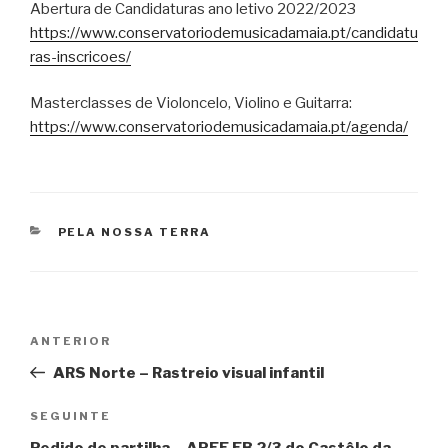
Abertura de Candidaturas ano letivo 2022/2023
https://www.conservatoriodemusicadamaia.pt/candidatu
ras-inscricoes/
Masterclasses de Violoncelo, Violino e Guitarra:
https://www.conservatoriodemusicadamaia.pt/agenda/
CATEGORIAS
PELA NOSSA TERRA
Navegação
Conteúdo
ANTERIOR
de
anterior
ARS Norte – Rastreio visual infantil
artigos
Conteúdo
SEGUINTE
seguinte