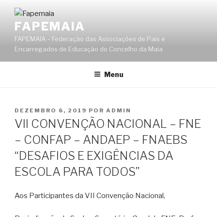
Saltar
para
FAPEMAIA
o
FAPEMAIA – Federação das Associações de Pais e
conteúdo
Encarregados de Educação do Concelho da Maia
Menu
PUBLICADO
DEZEMBRO 6, 2019
POR
ADMIN
EM
VII CONVENÇÃO NACIONAL – FNE
– CONFAP – ANDAEP – FNAEBS
“DESAFIOS E EXIGÊNCIAS DA
ESCOLA PARA TODOS”
Aos Participantes da VII Convenção Nacional,