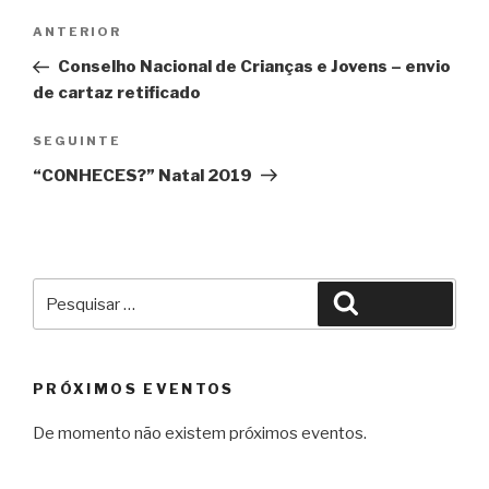
Navegação
Conteúdo
ANTERIOR
de
anterior
Conselho Nacional de Crianças e Jovens – envio
artigos
de cartaz retificado
Conteúdo
SEGUINTE
seguinte
“CONHECES?” Natal 2019
Pesquisar
Pesquisar
por:
PRÓXIMOS EVENTOS
De momento não existem próximos eventos.