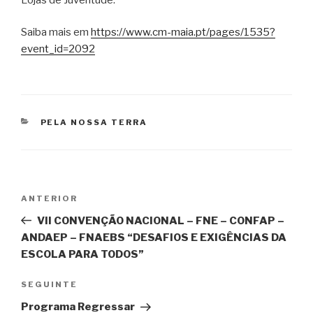
Saiba mais em
https://www.cm-maia.pt/pages/1535?
event_id=2092
CATEGORIAS
PELA NOSSA TERRA
Navegação
Conteúdo
ANTERIOR
de
anterior
VII CONVENÇÃO NACIONAL – FNE – CONFAP –
artigos
ANDAEP – FNAEBS “DESAFIOS E EXIGÊNCIAS DA
ESCOLA PARA TODOS”
Conteúdo
SEGUINTE
seguinte
Programa Regressar