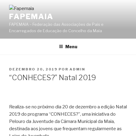
Saltar
para
FAPEMAIA
o
FAPEMAIA – Federação das Associações de Pais e
conteúdo
Encarregados de Educação do Concelho da Maia
Menu
PUBLICADO
DEZEMBRO 20, 2019
POR
ADMIN
EM
“CONHECES?” Natal 2019
Realiza-se no próximo dia 20 de dezembro a edição Natal
2019 do programa “CONHECES?”, uma iniciativa do
Pelouro da Juventude da Câmara Municipal da Maia,
destinada aos jovens que frequentam regularmente as
Lojas de Juventude.