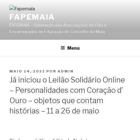
Saltar
para
FAPEMAIA
o
FAPEMAIA – Federação das Associações de Pais e
conteúdo
Encarregados de Educação do Concelho da Maia
Menu
PUBLICADO
MAIO 14, 2021
POR
ADMIN
EM
Já iniciou o Leilão Solidário Online
– Personalidades com Coração d’
Ouro – objetos que contam
histórias – 11 a 26 de maio