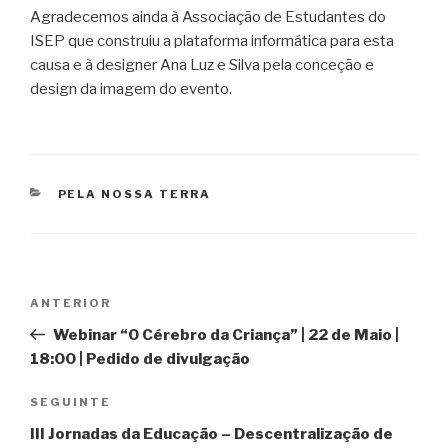
Agradecemos ainda à Associação de Estudantes do
ISEP que construiu a plataforma informática para esta
causa e à designer Ana Luz e Silva pela conceção e
design da imagem do evento.
CATEGORIAS
PELA NOSSA TERRA
Navegação
Conteúdo
ANTERIOR
de
anterior
Webinar “O Cérebro da Criança” | 22 de Maio |
artigos
18:00 | Pedido de divulgação
Conteúdo
SEGUINTE
seguinte
III Jornadas da Educação – Descentralização de